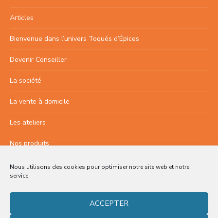
Articles
Bienvenue dans l’univers Toqués d’Épices
Devenir Conseiller
La société
La vente à domicile
Les ateliers
Nos produits
Nous contacter
Nous utilisons des cookies pour optimiser notre site web et notre
service.
SÉCURITÉ ET VIE PRIVÉE
ACCEPTER
Conditions générales