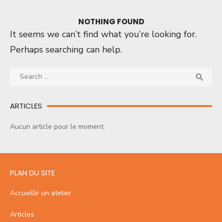
NOTHING FOUND
It seems we can’t find what you’re looking for.
Perhaps searching can help.
Search
SEA

for:
ARTICLES
Aucun article pour le moment.
PLAN DU SITE
Accueillir un atelier
Articles