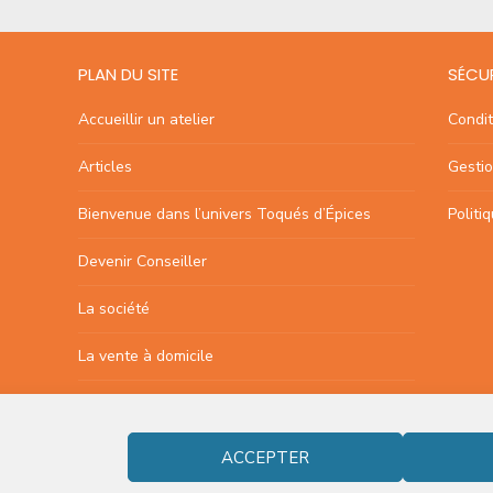
PLAN DU SITE
SÉCUR
Accueillir un atelier
Condit
Articles
Gestio
Bienvenue dans l’univers Toqués d’Épices
Politi
Devenir Conseiller
La société
La vente à domicile
Les ateliers
Nos produits
ACCEPTER